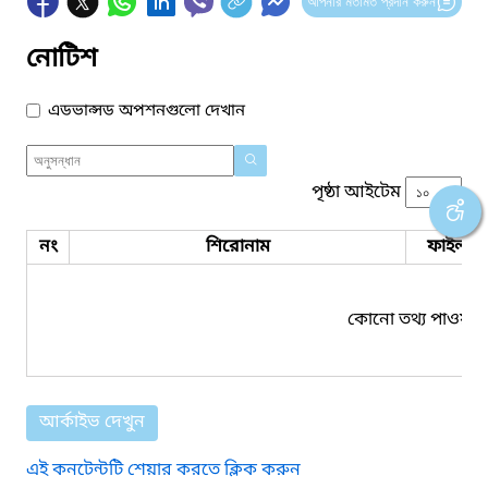
আপনার মতামত প্রদান করুন
নোটিশ
এডভান্সড অপশনগুলো দেখান
পৃষ্ঠা আইটেম
নং
শিরোনাম
ফাইল সম
কোনো তথ্য পাওয়া য
আর্কাইভ দেখুন
এই কনটেন্টটি শেয়ার করতে ক্লিক করুন