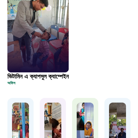
দুদক
১০২
দুর্যোগের আগাম বার্তা
১৬১২২
স্মার্ট ভূমি সেবা
ভিটামিন এ ক্যাপসুল ক্যাম্পেইন
অফিস
১০৯৮
শিশু সহায়তা লাইন
১৬১০৯