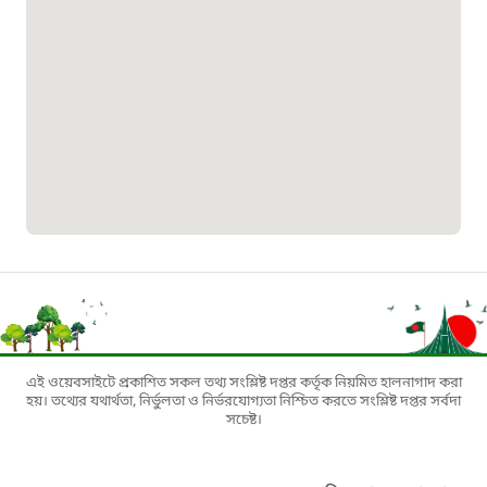
১৬১৩৫
প্রবাসী কল সেন্টার
১৬৫৭৫
ই-জিপি ইমার্জেন্সি হটলাইন
১০০
বাংলাদেশ টেলিযোগাযোগ সেবা সংক্রান্ত
হটলাইন
এই ওয়েবসাইটে প্রকাশিত সকল তথ্য সংশ্লিষ্ট দপ্তর কর্তৃক নিয়মিত হালনাগাদ করা
হয়। তথ্যের যথার্থতা, নির্ভুলতা ও নির্ভরযোগ্যতা নিশ্চিত করতে সংশ্লিষ্ট দপ্তর সর্বদা
১৬৯৯৯
সচেষ্ট।
বিদ্যুৎ বিভাগ সেবা সংক্রান্ত হটলাইন