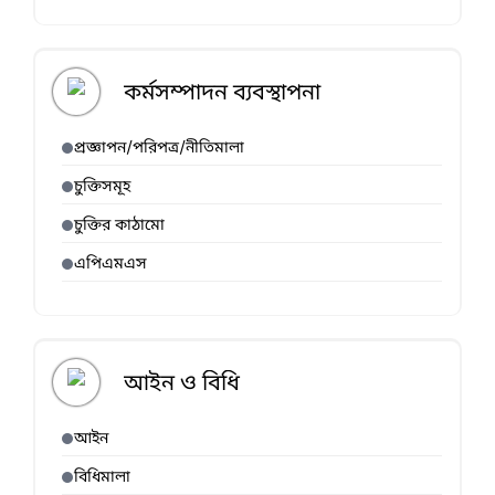
কর্মসম্পাদন ব্যবস্থাপনা
প্রজ্ঞাপন/পরিপত্র/নীতিমালা
চুক্তিসমূহ
চুক্তির কাঠামো
এপিএমএস
আইন ও বিধি
আইন
বিধিমালা