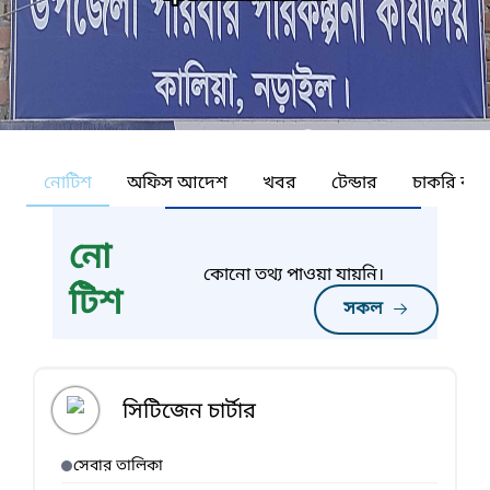
নোটিশ
অফিস আদেশ
খবর
টেন্ডার
চাকরি কর্ন
নো
কোনো তথ্য পাওয়া যায়নি।
টিশ
সকল
সিটিজেন চার্টার
সেবার তালিকা