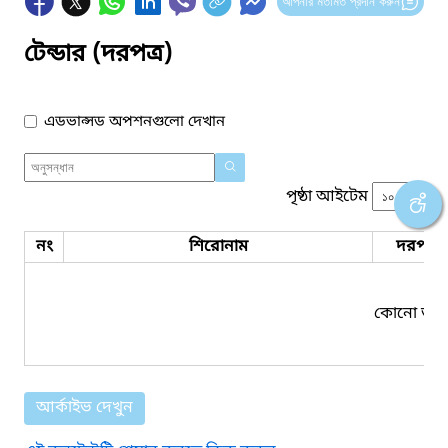
আপনার মতামত প্রদান করুন
টেন্ডার (দরপত্র)
এডভান্সড অপশনগুলো দেখান
পৃষ্ঠা আইটেম
নং
শিরোনাম
দরপত্র 
কোনো তথ্য
আর্কাইভ দেখুন