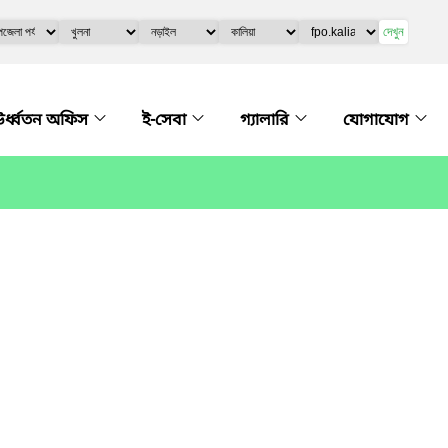
দেখুন
র্ধ্বতন অফিস
ই-সেবা
গ্যালারি
যোগাযোগ