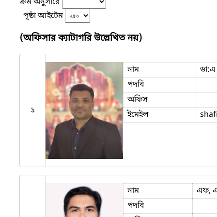
ক্রম অনুসারে
পৃষ্ঠা আইটেম
(অফিসার ক্যাটাগরি উল্লেখিত নয়)
নাম
ডা:এ
পদবি
অফিস
১
ইমেইল
shaf
নাম
এফ, এ
পদবি