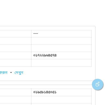
----
০১৭২২৯৬৪৫৭৪
 করুন
•
দেখুন
০১৯৫৮১৪৫০৫১