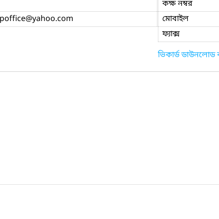
কক্ষ নম্বর
fpoffice
@yahoo.com
মোবাইল
ফ্যাক্স
ভিকার্ড ডাউনলোড